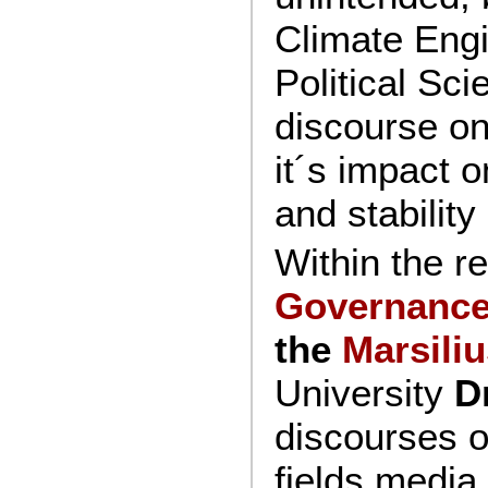
Climate Eng
Political Sc
discourse on
it´s impact 
and stability
Within the r
Governance
the
Marsiliu
University
Dr
discourses o
fields media,