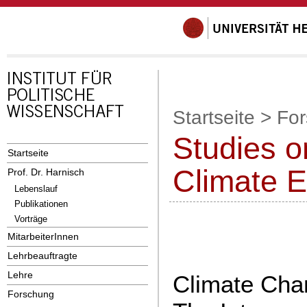
Startseite
>
Fo
Studies 
Startseite
Climate E
Prof. Dr. Harnisch
Lebenslauf
Publikationen
Vorträge
MitarbeiterInnen
Lehrbeauftragte
Lehre
Climate Chan
Forschung