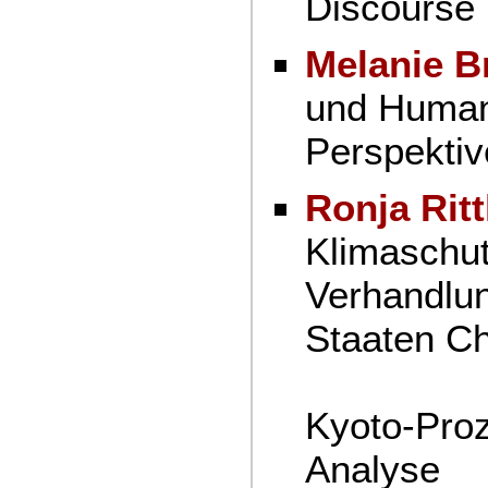
Discourse 
Melanie B
und Humang
Perspektiv
Ronja Ritt
Klimaschutz
Verhandlun
Staaten C
Indie
Kyoto-Proz
Analyse