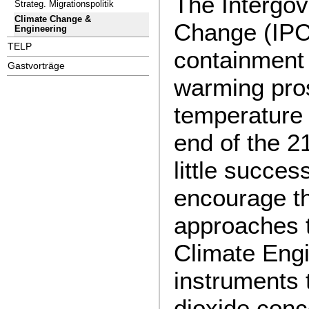
The Intergo
Strateg. Migrationspolitik
Climate Change &
Change (IPCC
Engineering
TELP
containment
Gastvorträge
warming pros
temperature 
end of the 21
little succe
encourage th
approaches t
Climate Engi
instruments 
dioxide conc