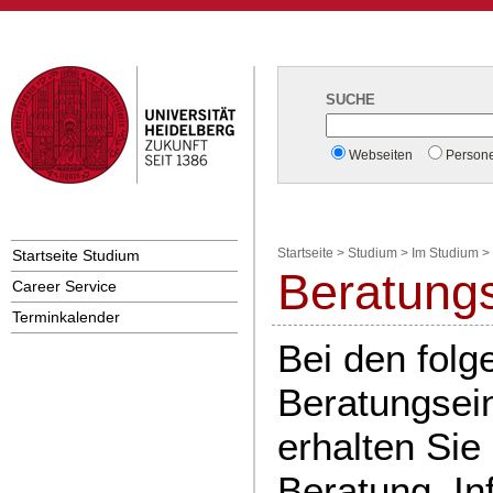
SUCHE
Webseiten
Person
Startseite Studium
Startseite
>
Studium
>
Im Studium
>
Beratung
Career Service
Terminkalender
Bei den fol
Beratungsei
erhalten Sie
Beratung, In