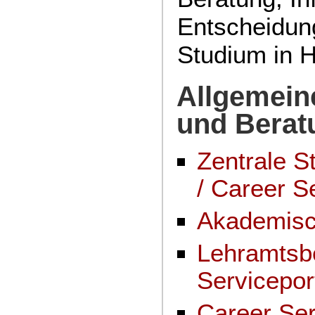
Entscheidun
Studium in H
Allgemein
und Berat
Zentrale S
/ Career S
Akademisc
Lehramtsb
Servicepor
Career Ser