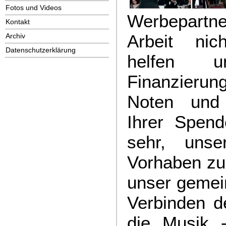
Fotos und Videos
Werbepart
Kontakt
Arbeit nic
Archiv
Datenschutzerklärung
helfen 
Finanzierun
Noten und 
Ihrer Spend
sehr, unse
Vorhaben zu
unser gemei
Verbinden d
die Musik -