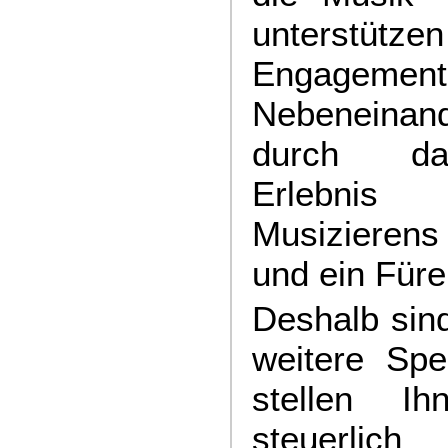
unterstüt
Engagemen
Nebeneinan
durch da
Erlebnis
Musizierens
und ein Füre
Deshalb sind
weitere Sp
stellen I
steuerli