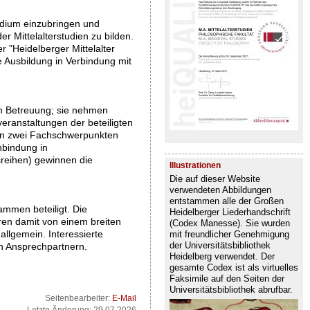
udium einzubringen und
 Mittelalterstudien zu bilden.
 "Heidelberger Mittelalter
 Ausbildung in Verbindung mit
ven Betreuung; sie nehmen
ranstaltungen der beteiligten
 den zwei Fachschwerpunkten
nbindung in
sreihen) gewinnen die
Illustrationen
Die auf dieser Website
verwendeten Abbildungen
entstammen alle der Großen
ammen beteiligt. Die
Heidelberger Liederhandschrift
ren damit von einem breiten
(Codex Manesse). Sie wurden
llgemein. Interessierte
mit freundlicher Genehmigung
der Universitätsbibliothek
n Ansprechpartnern.
Heidelberg verwendet. Der
gesamte Codex ist als virtuelles
Faksimile auf den Seiten der
Universitätsbibliothek abrufbar.
Seitenbearbeiter:
E-Mail
Letzte Änderung: 29.07.2026