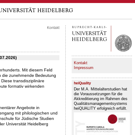
Kontakt
07.2026)
Kontakt
Impressum
ahrhunderts. Mit diesem Feld
urch die zunehmende Bedeutung
 Diese transdisziplinäre
heiQuality
heute formativ wirkenden
Der M.A. Mittelalterstudien hat
die Voraussetzungen für die
Akkreditierung im Rahmen des
Qualitätsmanagementsystems
mentärer Angebote in
heiQUALITY erfolgreich erfüllt.
engang mit philologischen und
schule für Jüdische Studien
der Universität Heidelberg