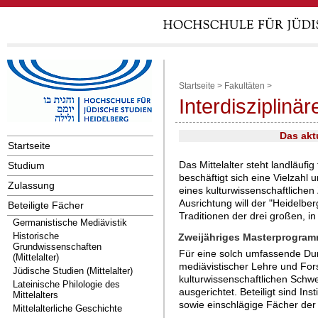
Startseite
>
Fakultäten
>
Interdisziplinär
Das akt
Startseite
Das Mittelalter steht landläuf
Studium
beschäftigt sich eine Vielzah
Zulassung
eines kulturwissenschaftlichen 
Ausrichtung will der "Heidelber
Beteiligte Fächer
Traditionen der drei großen, i
Germanistische Mediävistik
Historische
Zweijähriges Masterprogra
Grundwissenschaften
Für eine solch umfassende Dur
(Mittelalter)
mediävistischer Lehre und For
Jüdische Studien (Mittelalter)
kulturwissenschaftlichen Schw
Lateinische Philologie des
ausgerichtet. Beteiligt sind In
Mittelalters
sowie einschlägige Fächer der
Mittelalterliche Geschichte