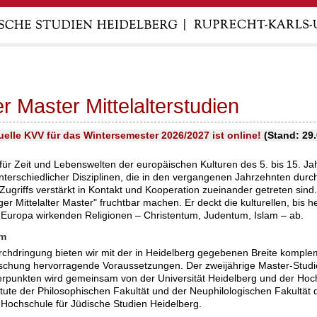
er Master Mittelalterstudien
uelle KVV für das Wintersemester 2026/2027 ist online!
(Stand: 29.
ig für Zeit und Lebenswelten der europäischen Kulturen des 5. bis 15. J
l unterschiedlicher Disziplinen, die in den vergangenen Jahrzehnten d
Zugriffs verstärkt in Kontakt und Kooperation zueinander getreten sind.
ger Mittelalter Master" fruchtbar machen. Er deckt die kulturellen, bis 
n Europa wirkenden Religionen – Christentum, Judentum, Islam – ab.
mm
chdringung bieten wir mit der in Heidelberg gegebenen Breite komple
schung hervorragende Voraussetzungen. Der zweijährige Master-Studi
erpunkten wird gemeinsam von der Universität Heidelberg und der Hoch
stitute der Philosophischen Fakultät und der Neuphilologischen Fakultät 
 Hochschule für Jüdische Studien Heidelberg.