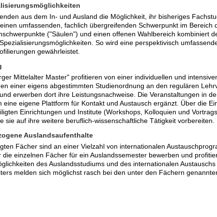
lisierungsmöglichkeiten
renden aus dem In- und Ausland die Möglichkeit, ihr bisheriges Fachst
einen umfassenden, fachlich übergreifenden Schwerpunkt im Bereich der
hschwerpunkte ("Säulen") und einen offenen Wahlbereich kombiniert der
Spezialisierungsmöglichkeiten. So wird eine perspektivisch umfassende
ofilierungen gewährleistet.
g
ger Mittelalter Master" profitieren von einer individuellen und intensi
n einer eigens abgestimmten Studienordnung an den regulären Lehrve
il und erwerben dort ihre Leistungsnachweise. Die Veranstaltungen in
eine eigene Plattform für Kontakt und Austausch ergänzt. Über die Ei
iligten Einrichtungen und Institute (Workshops, Kolloquien und Vortrag
sie auf ihre weitere beruflich-wissenschaftliche Tätigkeit vorbereiten.
ezogene Auslandsaufenthalte
ligten Fächer sind an einer Vielzahl von internationalen Austauschprogr
 die einzelnen Fächer für ein Auslandssemester bewerben und profitie
glichkeiten des Auslandsstudiums und des internationalen Austauschs a
sters melden sich möglichst rasch bei den unter den Fächern genannte