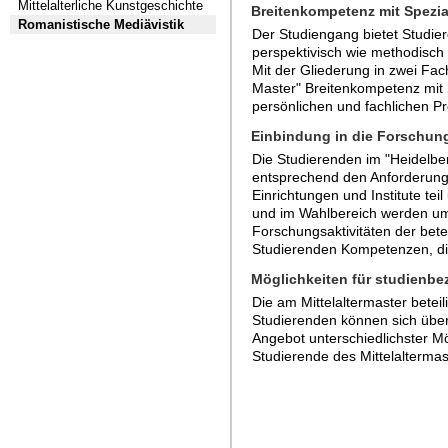
Mittelalterliche Kunstgeschichte
Breitenkompetenz mit Spezia
Romanistische Mediävistik
Der Studiengang bietet Studie
perspektivisch wie methodisch 
Mit der Gliederung in zwei Fac
Master" Breitenkompetenz mit 
persönlichen und fachlichen Pr
Einbindung in die Forschun
Die Studierenden im "Heidelber
entsprechend den Anforderunge
Einrichtungen und Institute te
und im Wahlbereich werden um 
Forschungsaktivitäten der bete
Studierenden Kompetenzen, die 
Möglichkeiten für studienb
Die am Mittelaltermaster betei
Studierenden können sich über
Angebot unterschiedlichster Mö
Studierende des Mittelalterma