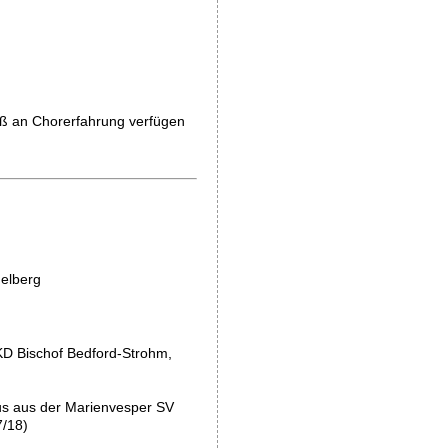
Maß an Chorerfahrung verfügen
delberg
KD Bischof Bedford-Strohm,
nus aus der Marienvesper SV
7/18)