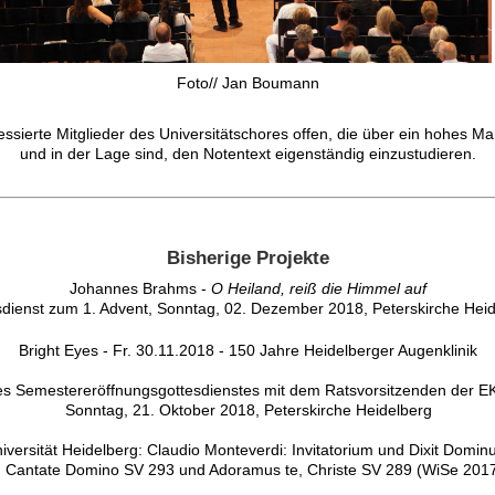
Foto// Jan Boumann
essierte Mitglieder des Universitätschores offen, die über ein hohes 
und in der Lage sind, den Notentext eigenständig einzustudieren.
Bisherige Projekte
Johannes Brahms -
O Heiland, reiß die Himmel auf
sdienst zum 1. Advent, Sonntag, 02. Dezember 2018, Peterskirche Hei
Bright Eyes - Fr. 30.11.2018 - 150 Jahre Heidelberger Augenklinik
es Semestereröffnungsgottesdienstes mit dem Ratsvorsitzenden der E
Sonntag, 21. Oktober 2018, Peterskirche Heidelberg
versität Heidelberg: Claudio Monteverdi: Invitatorium und Dixit Domi
, Cantate Domino SV 293 und Adoramus te, Christe SV 289 (WiSe 201