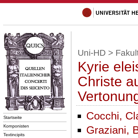
Uni-HD
>
Fakul
Kyrie elei
Christe a
Vertonun
Cocchi, Cl
Startseite
Komponisten
Graziani, 
Textincipits