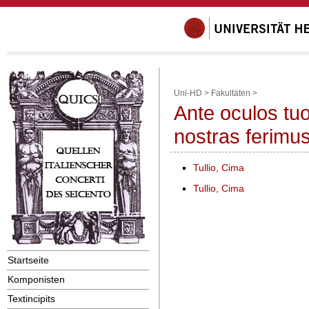
Uni-HD
>
Fakultäten
>
Ante oculos tu
nostras ferimu
Tullio, Cima
Tullio, Cima
Startseite
Komponisten
Textincipits