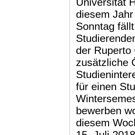
Universität 
diesem Jahr 
Sonntag fällt
Studierenden
der Ruperto
zusätzliche 
Studieninter
für einen St
Wintersemes
bewerben wo
diesem Woch
15. Juli 2018