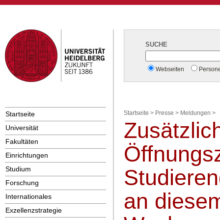
SUCHE
Webseiten
Person
Startseite
Startseite
>
Presse
>
Meldungen
>
Zusätzlic
Universität
Fakultäten
Öffnungsz
Einrichtungen
Studium
Studieren
Forschung
an diese
Internationales
Exzellenzstrategie