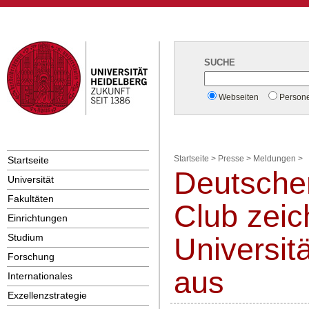
SUCHE
Webseiten
Person
Startseite
Startseite
>
Presse
>
Meldungen
>
Deutsche
Universität
Fakultäten
Club zeic
Einrichtungen
Studium
Universit
Forschung
aus
Internationales
Exzellenzstrategie