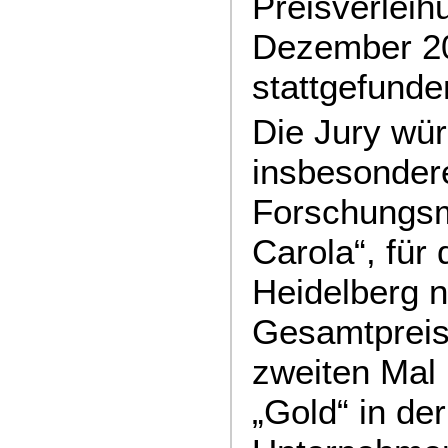
Preisverleih
Dezember 20
stattgefund
Die Jury wür
insbesonder
Forschungsm
Carola“, für 
Heidelberg 
Gesamtpreis
zweiten Mal 
„Gold“ in de