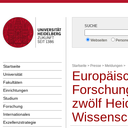
SUCHE
Webseiten
Person
Startseite
Startseite
>
Presse
>
Meldungen
>
Europäis
Universität
Fakultäten
Forschung
Einrichtungen
Studium
zwölf Hei
Forschung
Wissensch
Internationales
Exzellenzstrategie