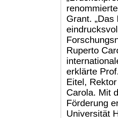
renommiert
Grant. „Das 
eindrucksvol
Forschungsn
Ruperto Car
internationa
erklärte Pro
Eitel, Rekto
Carola. Mit 
Förderung er
Universität 