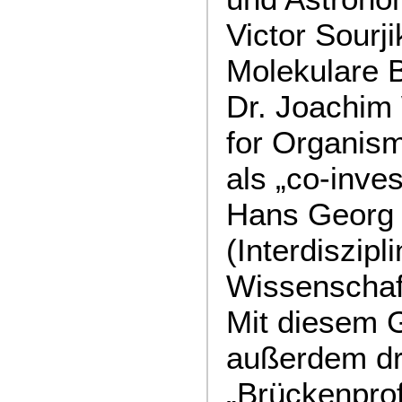
Victor Sourj
Molekulare B
Dr. Joachim 
for Organism
als „co-inves
Hans Georg
(Interdiszipl
Wissenschaf
Mit diesem 
außerdem dr
„Brückenpro