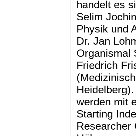
handelt es s
Selim Jochim
Physik und A
Dr. Jan Lohm
Organismal S
Friedrich Fr
(Medizinisch
Heidelberg).
werden mit
Starting Ind
Researcher G