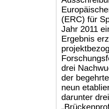
Europäische
(ERC) für Sp
Jahr 2011 e
Ergebnis erz
projektbezo
Forschungsfö
drei Nachwu
der begehrte
neun etablie
darunter dre
„Brückenpro