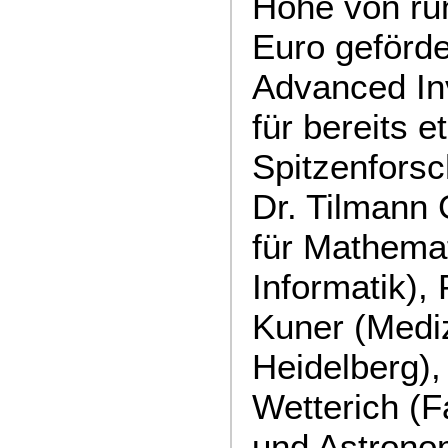
Höhe von run
Euro geförd
Advanced In
für bereits e
Spitzenforsc
Dr. Tilmann 
für Mathema
Informatik), 
Kuner (Mediz
Heidelberg), 
Wetterich (Fa
und Astronom