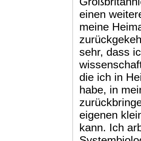
Großbritanni
einen weiter
meine Heima
zurückgekehr
sehr, dass ic
wissenschaft
die ich in He
habe, in me
zurückbring
eigenen klei
kann. Ich arb
Systembiolog