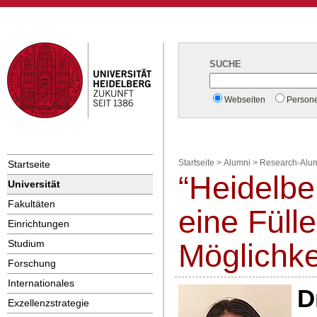
SUCHE
Webseiten
Person
Startseite
Startseite
>
Alumni
>
Research-Alum
“Heidelbe
Universität
Fakultäten
eine Füll
Einrichtungen
Studium
Möglichke
Forschung
Internationales
D
Exzellenzstrategie