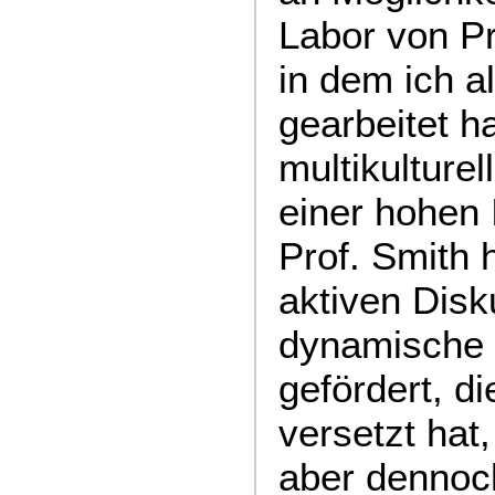
Labor von Pr
in dem ich a
gearbeitet h
multikulture
einer hohen I
Prof. Smith h
aktiven Disk
dynamische
gefördert, d
versetzt hat
aber dennoc