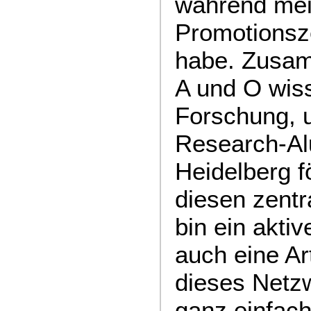
während mei
Promotionsz
habe. Zusam
A und O wiss
Forschung, 
Research-Al
Heidelberg f
diesen zentr
bin ein aktiv
auch eine Ar
dieses Netzw
ganz einfach