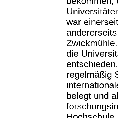
bekommen, d
Universitäte
war einerse
andererseits
Zwickmühle. 
die Universi
entschieden,
regelmäßig S
internationa
belegt und a
forschungsin
Hochschule 