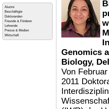
B
Alumni
p
Beschäftigte
Doktoranden
w
Freunde & Förderer
Lehrende
M
Presse & Medien
Wirtschaft
I
Genomics an
Biology, Del
Von Februar
2011 Doktor
Interdiszipl
Wissenschaf