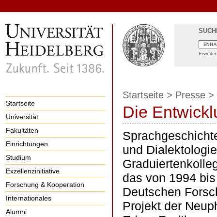
SUCH
Erweite
Startseite
>
Presse
>
Startseite
Die Entwickl
Universität
Fakultäten
Sprachgeschichte
Einrichtungen
und Dialektologi
Studium
Graduiertenkolle
Exzellenzinitiative
das von 1994 bis
Forschung & Kooperation
Deutschen Forsc
Internationales
Projekt der Neuph
Alumni