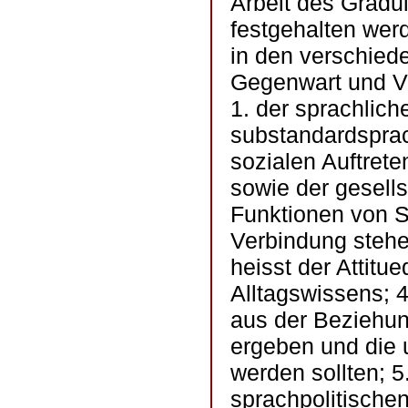
Arbeit des Gradu
festgehalten wer
in den verschied
Gegenwart und Ve
1. der sprachlich
substandardsprac
sozialen Auftre
sowie der gesell
Funktionen von S
Verbindung steh
heisst der Attit
Alltagswissens; 4
aus der Beziehu
ergeben und die u
werden sollten; 5
sprachpolitische