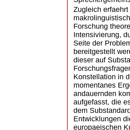
Zugleich erfaehrt
makrolinguistisc
Forschung theore
Intensivierung, d
Seite der Proble
bereitgestellt wer
dieser auf Subst
Forschungsfrage
Konstellation in
momentanes Ergeb
andauernden kom
aufgefasst, die e
dem Substandard
Entwicklungen die
europaeischen Ku