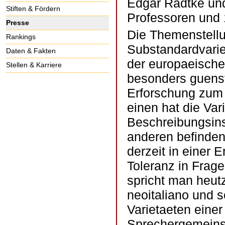
Edgar Radtke und 
Stiften & Fördern
Professoren und 
Presse
Die Themenstellu
Rankings
Substandardvarie
Daten & Fakten
der europaeischen
Stellen & Karriere
besonders guenst
Erforschung zum 
einen hat die Vari
Beschreibungsins
anderen befinden
derzeit in einer
Toleranz in Frag
spricht man heut
neoitaliano und so
Varietaeten eine
Sprechergemeinsc