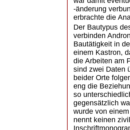
war damit eventu
-änderung verbun
erbrachte die Ana
Der Bautypus des
verbinden Andron
Bautätigkeit in d
einem Kastron, da
die Arbeiten am 
sind zwei Daten ü
beider Orte folge
eng die Beziehun
so unterschiedlic
gegensätzlich wa
wurde von einem P
nennt keinen zivi
Inschriftmonogr