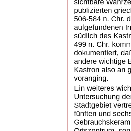
sichtbare Wahrze
publizierten grie
506-584 n. Chr. d
aufgefundenen Ins
südlich des Kast
499 n. Chr. kom
dokumentiert, daß
andere wichtige 
Kastron also an g
voranging.
Ein weiteres wic
Untersuchung de
Stadtgebiet vertr
fünften und sech
Gebrauchskeramik 
Ortszentrum, son