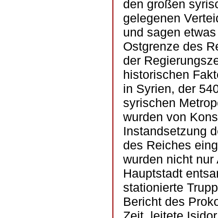
den großen syris
gelegenen Vertei
und sagen etwas 
Ostgrenze des Re
der Regierungszei
historischen Fak
in Syrien, der 54
syrischen Metropo
wurden von Kons
Instandsetzung d
des Reiches eing
wurden nicht nur
Hauptstadt entsan
stationierte Tru
Bericht des Prok
Zeit, leitete Isid