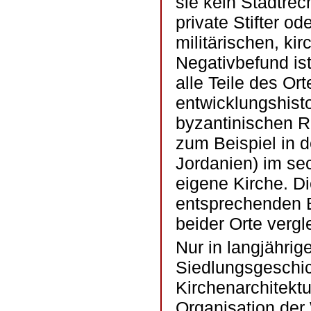
sie kein Stadtrec
private Stifter od
militärischen, ki
Negativbefund is
alle Teile des Ort
entwicklungshisto
byzantinischen R
zum Beispiel in 
Jordanien) im sec
eigene Kirche. Di
entsprechenden B
beider Orte vergl
Nur in langjähri
Siedlungsgeschic
Kirchenarchitektu
Organisation der