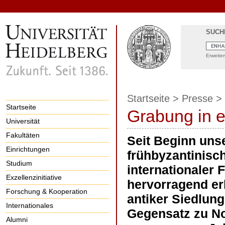
SUCH
Erweite
Startseite
>
Presse
>
Startseite
Grabung in e
Universität
Fakultäten
Seit Beginn uns
Einrichtungen
frühbyzantinisc
Studium
internationaler 
Exzellenzinitiative
hervorragend er
Forschung & Kooperation
antiker Siedlun
Internationales
Gegensatz zu No
Alumni