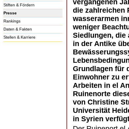
vergangenen Jah
Stiften & Fördern
die zahlreichen 
Presse
wasserarmen in
Rankings
weniger Beachtu
Daten & Fakten
Siedlungen, die
Stellen & Karriere
in der Antike üb
Bewässerungssys
Lebensbedingung
Grundlagen für 
Einwohner zu er
Arbeiten in el 
Ruinenorte dies
von Christine S
Universität Heid
in Syrien verfügt
Der Ruinenort el 