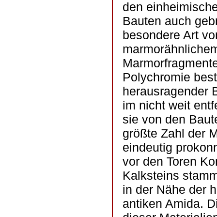
den einheimische
Bauten auch gebr
besondere Art vo
marmorähnlichem 
Marmorfragmenten
Polychromie bes
herausragender B
im nicht weit ent
sie von den Baut
größte Zahl der 
eindeutig prokon
vor den Toren Ko
Kalksteins stam
in der Nähe der h
antiken Amida. D