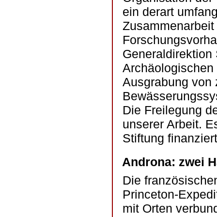
ein derart umfang
Zusammenarbeit e
Forschungsvorhab
Generaldirektion
Archäologischen I
Ausgrabung von z
Bewässerungssys
Die Freilegung de
unserer Arbeit. E
Stiftung finanziert
Androna: zwei H
Die französische
Princeton-Expedit
mit Orten verbun