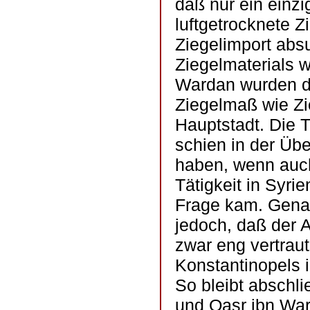
daß nur ein einzi
luftgetrocknete Z
Ziegelimport abs
Ziegelmaterials w
Wardan wurden die
Ziegelmaß wie Zi
Hauptstadt. Die 
schien in der Übe
haben, wenn auch 
Tätigkeit in Syri
Frage kam. Genau
jedoch, daß der 
zwar eng vertrau
Konstantinopels i
So bleibt abschl
und Qasr ibn War