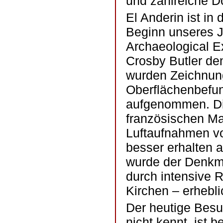
und zahlreiche D
El Anderin ist in
Beginn unseres J
Archaeological E
Crosby Butler de
wurden Zeichnung
Oberflächenbefun
aufgenommen. Di
französischen Ma
Luftaufnahmen vo
besser erhalten 
wurde der Denkmä
durch intensive 
Kirchen – erhebli
Der heutige Besu
nicht kennt, ist 