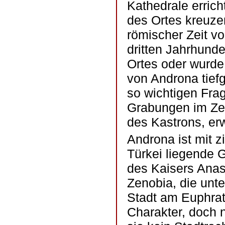
Kathedrale erric
des Ortes kreuzen
römischer Zeit vo
dritten Jahrhund
Ortes oder wurde
von Androna tiefg
so wichtigen Fra
Grabungen im Zen
des Kastrons, erw
Androna ist mit z
Türkei liegende 
des Kaisers Anas
Zenobia, die unt
Stadt am Euphrat.
Charakter, doch 