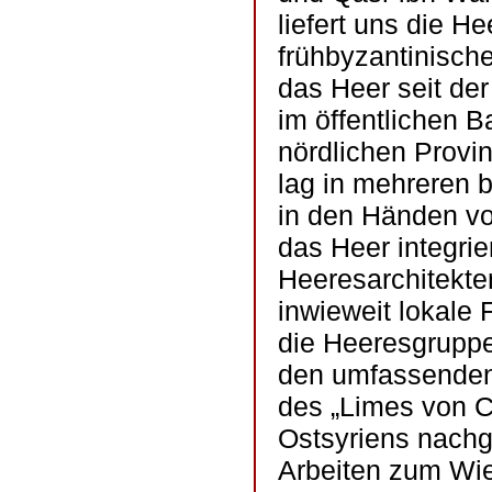
liefert uns die H
frühbyzantinische
das Heer seit de
im öffentlichen 
nördlichen Provi
lag in mehreren 
in den Händen vo
das Heer integri
Heeresarchitekte
inwieweit lokale
die Heeresgruppe
den umfassenden
des „Limes von Ch
Ostsyriens nachg
Arbeiten zum Wie