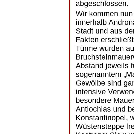
abgeschlossen.
Wir kommen nun 
innerhalb Andron
Stadt und aus de
Fakten erschlie
Türme wurden aus
Bruchsteinmauerw
Abstand jeweils f
sogenanntem „Ma
Gewölbe sind ganz
intensive Verwen
besondere Mauert
Antiochias und b
Konstantinopel, w
Wüstensteppe fre