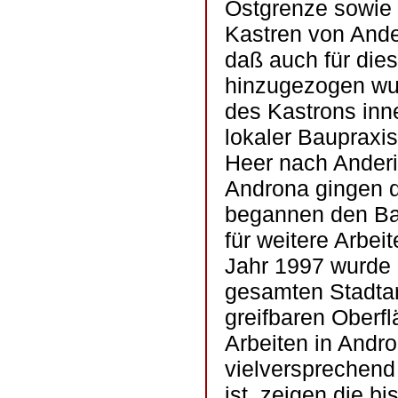
Ostgrenze sowie
Kastren von Ande
daß auch für die
hinzugezogen wu
des Kastrons inn
lokaler Bauprax
Heer nach Anderi
Androna gingen d
begannen den Bau
für weitere Arbei
Jahr 1997 wurde
gesamten Stadta
greifbaren Oberf
Arbeiten in Andr
vielversprechend
ist, zeigen die b