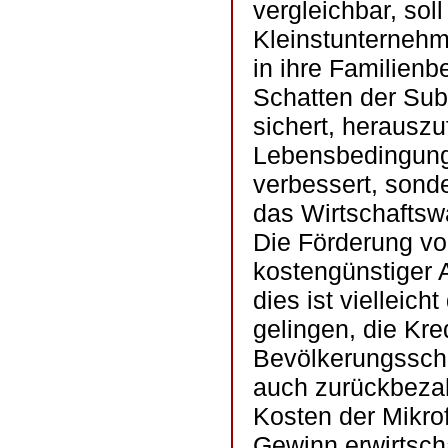
vergleichbar, so
Kleinstunternehm
in ihre Familienb
Schatten der Sub
sichert, herauszu
Lebensbedingunge
verbessert, sonde
das Wirtschaftsw
Die Förderung vo
kostengünstiger 
dies ist vielleic
gelingen, die Kr
Bevölkerungsschi
auch zurückbezah
Kosten der Mikro
Gewinn erwirtscha