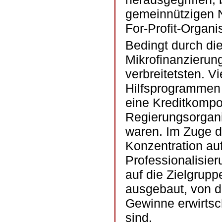
gemeinnützigen N
For-Profit-Organ
Bedingt durch di
Mikrofinanzierun
verbreitetsten. V
Hilfsprogrammen 
eine Kreditkompo
Regierungsorgani
waren. Im Zuge d
Konzentration au
Professionalisie
auf die Zielgrup
ausgebaut, von d
Gewinne erwirtsch
sind.