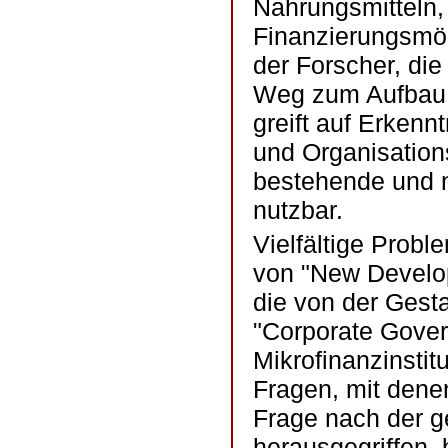
Nahrungsmitteln,
Finanzierungsmög
der Forscher, di
Weg zum Aufbau v
greift auf Erkenn
und Organisation
bestehende und n
nutzbar.
Vielfältige Proble
von "New Develop
die von der Gesta
"Corporate Gover
Mikrofinanzinstitu
Fragen, mit denen
Frage nach der g
herausgegriffen, 