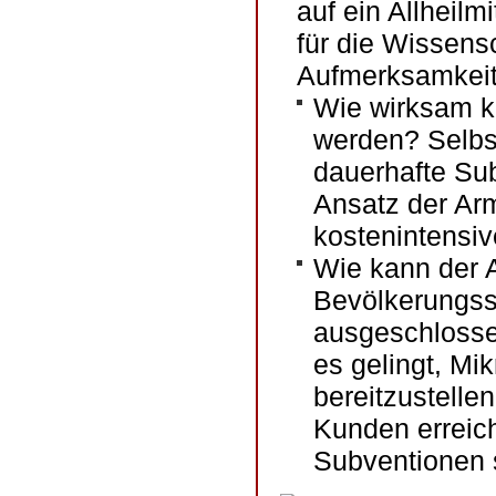
auf ein Allheilm
für die Wissens
Aufmerksamkeit 
Wie wirksam k
werden? Selbst
dauerhafte Su
Ansatz der Ar
kostenintensi
Wie kann der 
Bevölkerungss
ausgeschlossen
es gelingt, Mi
bereitzustelle
Kunden erreic
Subventionen s