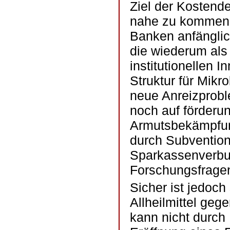
Ziel der Kostend
nahe zu kommen, 
Banken anfänglich
die wiederum als 
institutionellen 
Struktur für Mikr
neue Anreizprobl
noch auf förderu
Armutsbekämpfun
durch Subvention
Sparkassenverbu
Forschungsfragen,
Sicher ist jedoch
Allheilmittel ge
kann nicht durch