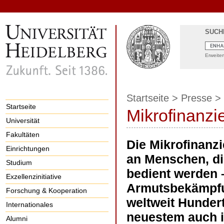
SUCH
Erweite
Startseite
>
Presse
>
Startseite
Mikrofinanzi
Universität
Fakultäten
Die Mikrofinanzi
Einrichtungen
an Menschen, di
Studium
bedient werden –
Exzellenzinitiative
Armutsbekämpfun
Forschung & Kooperation
weltweit Hundert
Internationales
neuestem auch i
Alumni