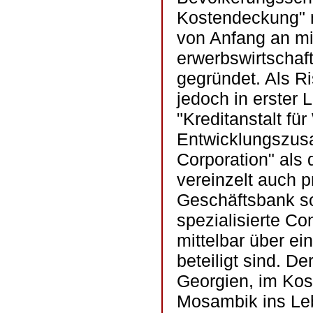
Kostendeckung" 
von Anfang an mit
erwerbswirtschaf
gegründet. Als R
jedoch in erster 
"Kreditanstalt fü
Entwicklungszusa
Corporation" als
vereinzelt auch p
Geschäftsbank so
spezialisierte Co
mittelbar über ei
beteiligt sind. D
Georgien, im Kos
Mosambik ins Leb