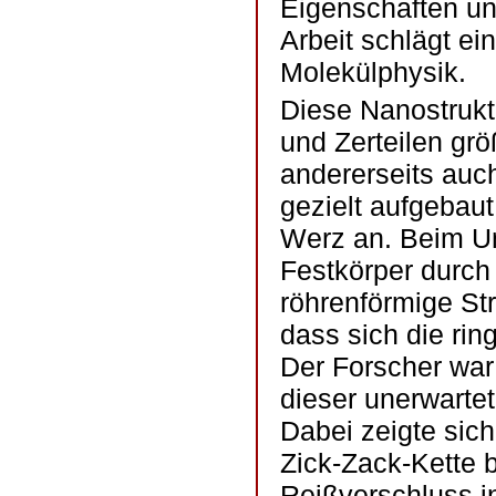
Eigenschaften un
Arbeit schlägt e
Molekülphysik.
Diese Nanostrukt
und Zerteilen grö
andererseits auc
gezielt aufgebaut
Werz an. Beim Un
Festkörper durch
röhrenförmige St
dass sich die rin
Der Forscher war
dieser unerwarte
Dabei zeigte sic
Zick-Zack-Kette b
Reißverschluss i