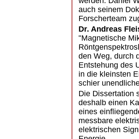
werden. Daniel We
auch seinem Dokt
Forscherteam zug
Dr. Andreas Fle
"Magnetische Mik
Röntgenspektrosk
den Weg, durch d
Entstehung des U
in die kleinsten 
schier unendlich
Die Dissertation
deshalb einen Ka
eines einfliegend
messbare elektri
elektrischen Sign
Energie.