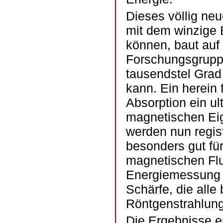
Dieses völlig ne
mit dem winzige
können, baut auf 
Forschungsgruppe
tausendstel Grad
kann. Ein herein 
Absorption ein ul
magnetischen Ei
werden nun regist
besonders gut fü
magnetischen Fl
Energiemessung v
Schärfe, die alle
Röntgenstrahlung 
Die Ergebnisse e