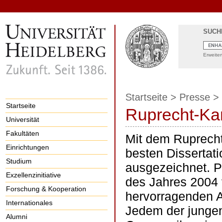
SUCH
Erweite
Startseite
>
Presse
>
Startseite
Ruprecht-Kar
Universität
Fakultäten
Mit dem Ruprecht-
Einrichtungen
besten Dissertati
Studium
ausgezeichnet. Pr
Exzellenzinitiative
des Jahres 2004 v
Forschung & Kooperation
hervorragenden A
Internationales
Jedem der jungen
Alumni