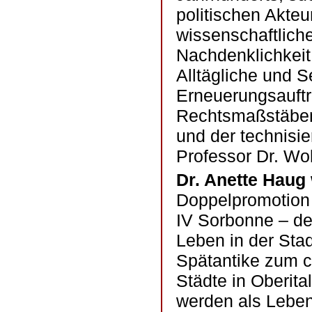
politischen Akte
wissenschaftlich
Nachdenklichkeit:
Alltägliche und 
Erneuerungsauftr
Rechtsmaßstäben 
und der technisie
Professor Dr. Wol
Dr. Anette Haug
Doppelpromotion 
IV Sorbonne – dem
Leben in der Sta
Spätantike zum ch
Städte in Oberita
werden als Leben