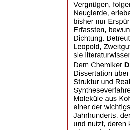
Vergnügen, folgen
Neugierde, erleb
bisher nur Erspür
Erfassten, bewund
Dichtung. Betreut
Leopold, Zweitgu
sie literaturwisse
Dem Chemiker
D
Dissertation übe
Struktur und Reak
Syntheseverfahre
Moleküle aus Kohl
einer der wichti
Jahrhunderts, der
und nutzt, deren 