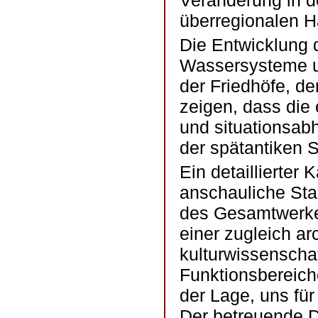
Veränderung in d
überregionalen H
Die Entwicklung 
Wassersysteme un
der Friedhöfe, d
zeigen, dass die 
und situationsab
der spätantiken S
Ein detaillierter 
anschauliche Sta
des Gesamtwerkes
einer zugleich ar
kulturwissenscha
Funktionsbereiche
der Lage, uns für
Der betreuende D