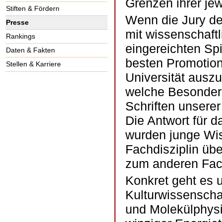
Grenzen ihrer jew
Stiften & Fördern
Wenn die Jury de
Presse
mit wissenschaftl
Rankings
eingereichten Sp
Daten & Fakten
besten Promotion
Stellen & Karriere
Universität auszu
welche Besonderhe
Schriften unsere
Die Antwort für 
wurden junge Wiss
Fachdisziplin üb
zum anderen Fac
Konkret geht es 
Kulturwissensch
und Molekülphysi