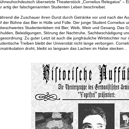
ühneuhochdeutsch übersetzte Theaterstück „Cornelius Relegatus“ – E
r artig der falschgenannten Studenten Leben beschreibet.
hrend die Zuschauer ihren Durst durch Getränke vor und nach der Auff
f der Bühne das Bier in Hülle und Fülle. Der junge Student Cornelius
beschwertes Studentenleben mit Bier, Weib, Wein und Gesang. Das Gel
hulden, Beleidigungen, Störung der Nachtruhe, Sachbeschädigung und
gesordnung. Zu guter Letzt ist auch die jungfräuliche Wirtstochter nur 
udentische Treiben bleibt der Universität nicht lange verborgen. Corne
matrikulation droht, bleibt so langsam das Lachen im Halse stecken...