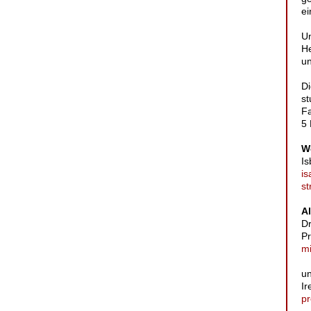
ei
Un
He
un
Di
st
Fa
5 
W
Is
is
s
A
Dr
Pr
mi
u
Ir
pr