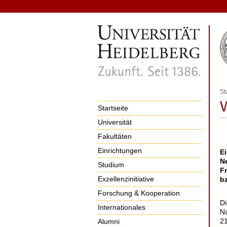
St
Startseite
Universität
Fakultäten
Einrichtungen
E
N
Studium
F
Exzellenzinitiative
bz
Forschung & Kooperation
Di
Internationales
Na
21
Alumni