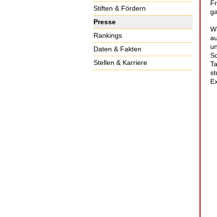
Fr
Stiften & Fördern
ga
Presse
Wä
Rankings
au
un
Daten & Fakten
Sc
Stellen & Karriere
Ta
st
Ex