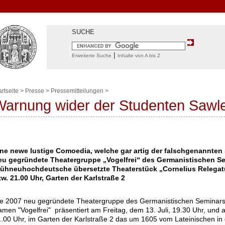
SUCHE
|
Erweiterte Suche
Inhalte von A bis Z
artseite
>
Presse
>
Pressemitteilungen
>
Warnung wider der Studenten Sawl
ine newe lustige Comoedia, welche gar artig der falschgenannten
eu gegründete Theatergruppe „Vogelfrei“ des Germanistischen Se
rühneuhochdeutsche übersetzte Theaterstück „Cornelius Relegatus
w. 21.00 Uhr, Garten der Karlstraße 2
e 2007 neu gegründete Theatergruppe des Germanistischen Seminars 
men "Vogelfrei" präsentiert am Freitag, dem 13. Juli, 19.30 Uhr, und
.00 Uhr, im Garten der Karlstraße 2 das um 1605 vom Lateinischen in 