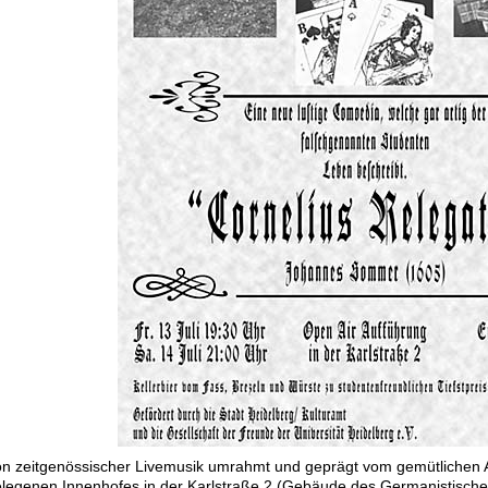
n zeitgenössischer Livemusik umrahmt und geprägt vom gemütlichen 
legenen Innenhofes in der Karlstraße 2 (Gebäude des Germanistischen S