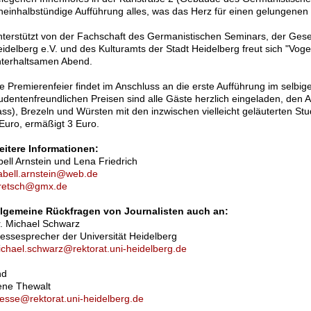
neinhalbstündige Aufführung alles, was das Herz für einen gelungene
terstützt von der Fachschaft des Germanistischen Seminars, der Gesel
idelberg e.V. und des Kulturamts der Stadt Heidelberg freut sich "Vogel
terhaltsamen Abend.
e Premierenfeier findet im Anschluss an die erste Aufführung im selbige
udentenfreundlichen Preisen sind alle Gäste herzlich eingeladen, den
ss), Brezeln und Würsten mit den inzwischen vielleicht geläuterten Stud
Euro, ermäßigt 3 Euro.
eitere Informationen:
bell Arnstein und Lena Friedrich
abell.arnstein@web.de
tretsch@gmx.de
llgemeine Rückfragen von Journalisten auch an:
. Michael Schwarz
essesprecher der Universität Heidelberg
chael.schwarz@rektorat.uni-heidelberg.de
nd
ene Thewalt
esse@rektorat.uni-heidelberg.de