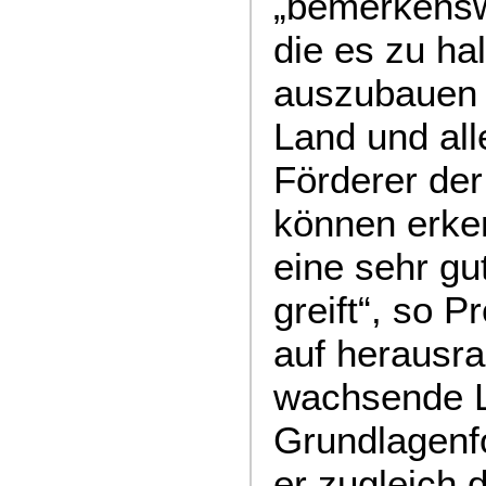
„bemerkensw
die es zu ha
auszubauen 
Land und al
Förderer der
können erke
eine sehr gu
greift“, so Pr
auf herausra
wachsende L
Grundlagenf
er zugleich 