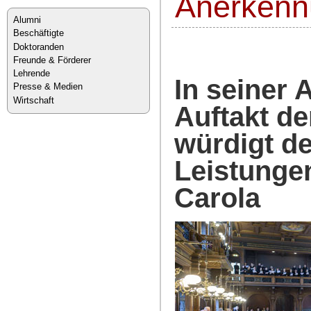
Anerkenn
Alumni
Beschäftigte
Doktoranden
Freunde & Förderer
Lehrende
In seiner
Presse & Medien
Wirtschaft
Auftakt de
würdigt de
Leistunge
Carola