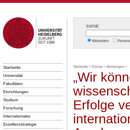
SUCHE
Webseiten
Person
Startseite
Startseite
>
Presse
>
Meldungen
>
„Wir kön
Universität
Fakultäten
wissensch
Einrichtungen
Studium
Erfolge v
Forschung
internatio
Internationales
Exzellenzstrategie