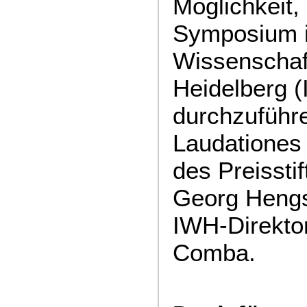
Möglichkeit,
Symposium i
Wissenschaf
Heidelberg 
durchzuführe
Laudationes
des Preisstif
Georg Hengst
IWH-Direktor
Comba.