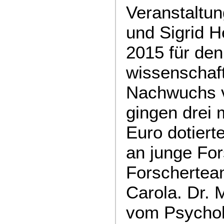
Veranstaltu
und Sigrid H
2015 für den
wissenschaft
Nachwuchs v
gingen drei 
Euro dotier
an junge For
Forschertea
Carola. Dr. 
vom Psycholo