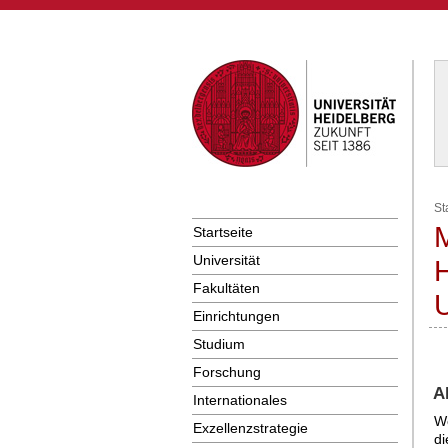
St
M
Startseite
Universität
H
Fakultäten
U
Einrichtungen
Studium
Forschung
A
Internationales
We
Exzellenzstrategie
di