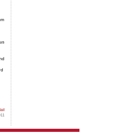
zum
aus
und
rd
ail
011