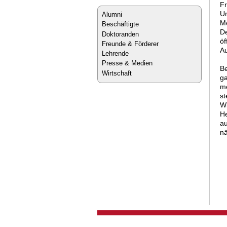
Fr
Un
Alumni
Me
Beschäftigte
De
Doktoranden
öf
Freunde & Förderer
Au
Lehrende
Presse & Medien
Be
Wirtschaft
ga
me
st
Wi
He
au
nä