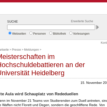
SUCHE
Erweiterte Suche
Webseiten
Personen
Bibliothek
Vorlesungen
Kont
artseite
>
Presse
>
Meldungen
>
eisterschaften im
ochschuldebattieren an der
niversität Heidelberg
15. November 2
lte Aula wird Schauplatz von Rededuellen
nn im November 21 Teams von Studierenden zum Duell antreten, sin
e Waffen nicht Florett und Degen, sondern die geschliffene Rede. Von