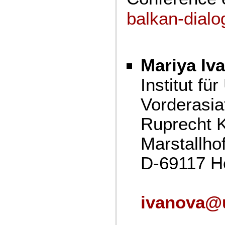
balkan-dial
Mariya Iv
Institut f
Vorderasia
Ruprecht K
Marstallho
D-69117 H
ivanova@u