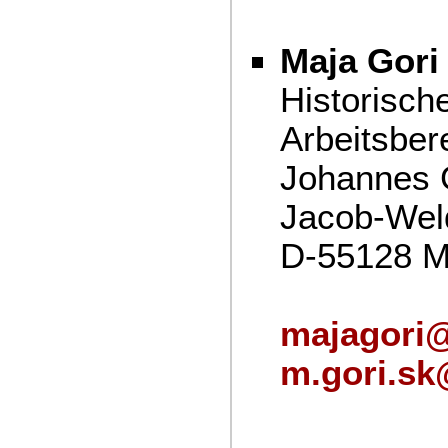
Maja Gori
Historisch
Arbeitsber
Johannes G
Jacob-Wel
D-55128 M
majagori
m.gori.s