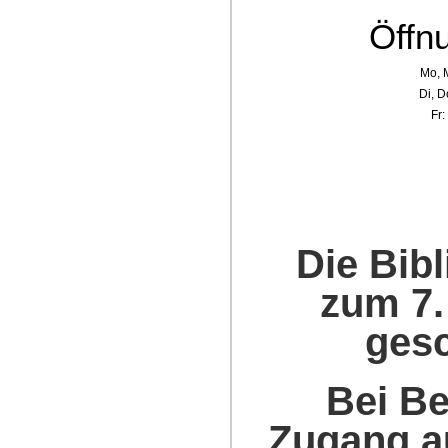
Öffn
Mo, M
Di, D
Fr:
Die Bibl
zum 7.
ges
Bei Be
Zugang a