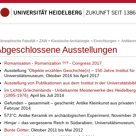
ilosophische Fakultät
>
ZAW
>
Klassische Archäologie
>
Einrichtungen
>
Antiken
Abgeschlossene Ausstellungen
Romanisation - Romanization ?!? - Congress 2017
Ausstellung
"Objekte erzählen Geschichte(n) – 150 Jahre Institut für
Universitätsmuseum, Oktober 2016 bis April 2017
Ausstellung von Publikationen aus dem Institut in der Universitätsbib
Im Lichte Griechenlands - Unbekannte Meisterwerke des Heidelbe
(1895-1976)
, April bis Juli 2014
Gefunden – gesammelt – geschenkt: Antike Kleinkunst aus private
Februar 2014
573°C. Antike Keramik im archäologischen Experiment, November 2
Himjar – das vergessene Reich in Südarabien, Universitätsmuseum, 
Bunte Götter
, Oktober 2011 bis Mai 2012