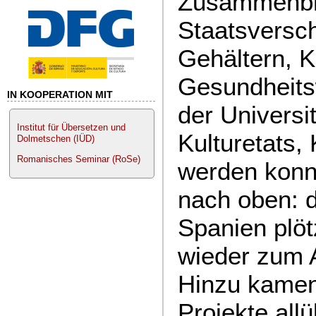
Zusammenbr
Staatsversc
Gehältern, 
Gesundheits
IN KOOPERATION MIT
der Universi
Institut für Übersetzen und
Kulturetats,
Dolmetschen (IÜD)
Romanisches Seminar (RoSe)
werden konnt
nach oben: d
Spanien plö
wieder zum 
Hinzu kamen
Projekte allü