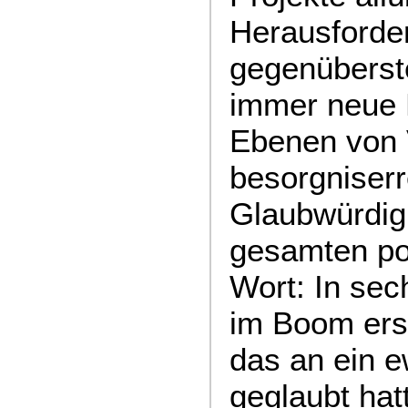
Herausforder
gegenüberste
immer neue K
Ebenen von V
besorgniserr
Glaubwürdigk
gesamten po
Wort: In sec
im Boom ers
das an ein 
geglaubt hat