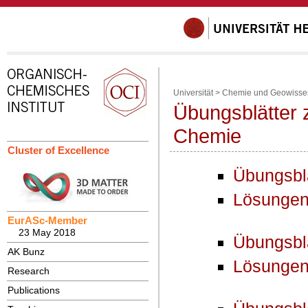
Universität
>
Chemie und Geowisse
Übungsblätter 
Chemie
Cluster of Excellence
Übungsbla
Lösungen
EurASc-Member
23 May 2018
Übungsbla
AK Bunz
Lösungen
Research
Publications