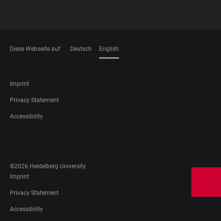
Diese Webseite auf
Deutsch
English
LANGUAGES
FOOTER
Imprint
LEGAL
Privacy Statement
Accessibility
FOOTER
SOCIAL
MEDIA
©2026 Heidelberg University
FOOTER
Imprint
LEGAL
Privacy Statement
Accessibility