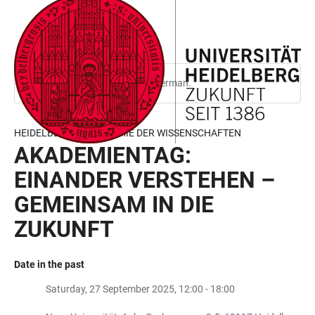
JUMP
OPEN
OPEN
ACCESSIBILITY
TO
MAIN
SEARCH
LINKS
MAIN
NAVIGATION
FORM
CONTENT
This page is only available in German.
HEIDELBERGER AKADEMIE DER WISSENSCHAFTEN
AKADEMIENTAG:
EINANDER VERSTEHEN –
GEMEINSAM IN DIE
ZUKUNFT
Date in the past
Saturday, 27 September 2025, 12:00 - 18:00