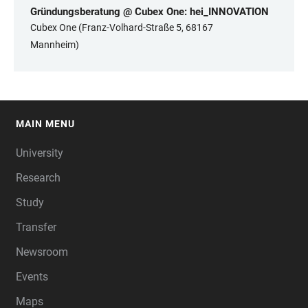
Gründungsberatung @ Cubex One: hei_INNOVATION
Cubex One (Franz-Volhard-Straße 5, 68167
Mannheim)
MAIN MENU
FOOTER
University
Research
Study
Transfer
Newsroom
Events
Maps