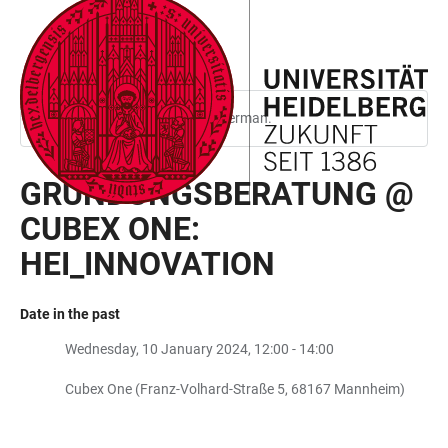
JUMP
OPEN
OPEN
ACCESSIBILITY
TO
MAIN
SEARCH
LINKS
MAIN
NAVIGATION
FORM
CONTENT
This page is only available in German.
GRÜNDUNGSBERATUNG @
CUBEX ONE:
HEI_INNOVATION
Date in the past
Wednesday, 10 January 2024, 12:00 - 14:00
Cubex One (Franz-Volhard-Straße 5, 68167 Mannheim)