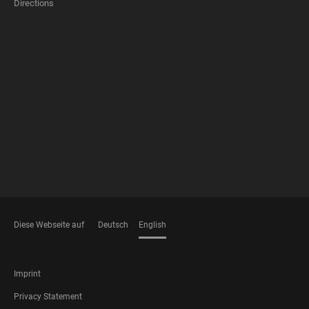
Directions
FOOTER
MEMBERSHIPS
Diese Webseite auf
Deutsch
English
LANGUAGES
FOOTER
Imprint
LEGAL
Privacy Statement