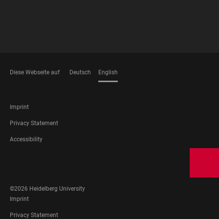
Diese Webseite auf
Deutsch
English
LANGUAGES
FOOTER
Imprint
LEGAL
Privacy Statement
Accessibility
FOOTER
SOCIAL
MEDIA
©2026 Heidelberg University
FOOTER
Imprint
LEGAL
Privacy Statement