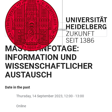
JUMP
OPEN
OPEN
ACCESSIBILITY
TO
MAIN
SEARCH
LINKS
MAIN
NAVIGATION
FORM
CONTENT
This page is only available in German.
MASTER INFOTAGE:
INFORMATION UND
WISSENSCHAFTLICHER
AUSTAUSCH
Date in the past
Thursday, 14 September 2023, 12:00 - 13:00
Online