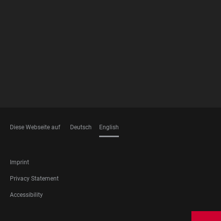
FOOTER
MEMBERSHIPS
Diese Webseite auf
Deutsch
English
LANGUAGES
FOOTER
Imprint
LEGAL
Privacy Statement
Accessibility
FOOTER