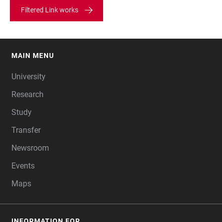
Filtered Link works
MAIN MENU
FOOTER
University
Research
Study
Transfer
Newsroom
Events
Maps
INFORMATION FOR