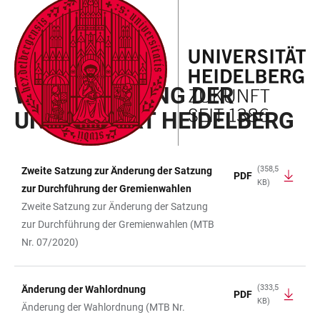
ZUM
HAUPTNAVIGATION
WEBSEITENSUCHE
LINKS
HAUPTINHALT
ÖFFNEN
ÖFFNEN
ZUR
BARRIEREFREIHEIT
RECHTSGRUNDLAGEN
WAHLORDNUNG DER
UNIVERSITÄT HEIDELBERG
(358,5
Zweite Satzung zur Änderung der Satzung
PDF
KB)
TABELLE
zur Durchführung der Gremienwahlen
Zweite Satzung zur Änderung der Satzung
zur Durchführung der Gremienwahlen (MTB
Nr. 07/2020)
(333,5
Änderung der Wahlordnung
PDF
KB)
Änderung der Wahlordnung (MTB Nr.