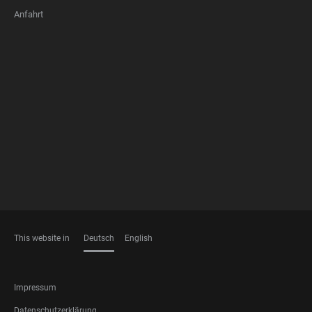
Anfahrt
FOOTER
MEMBERSHIPS
This website in
Deutsch
English
SPRACHEN
FOOTER
Impressum
LEGAL
Datenschutzerklärung