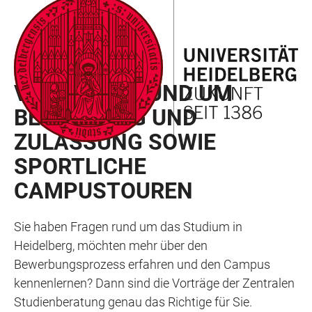
ZUM
HAUPTNAVIGATION
WEBSEITENSUCHE
LINKS
HAUPTINHALT
ÖFFNEN
ÖFFNEN
ZUR
BARRIEREFREIHEIT
ORIENTIERUNGSTAG 2022
VORTRÄGE RUND UM
BEWERBUNG UND
ZULASSUNG SOWIE
SPORTLICHE
CAMPUSTOUREN
Sie haben Fragen rund um das Studium in
Heidelberg, möchten mehr über den
Bewerbungsprozess erfahren und den Campus
kennenlernen? Dann sind die Vorträge der Zentralen
Studienberatung genau das Richtige für Sie.