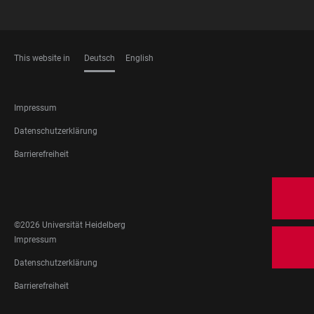
This website in
Deutsch
English
SPRACHEN
FOOTER
Impressum
LEGAL
Datenschutzerklärung
Barrierefreiheit
FOOTER
SOCIAL
MEDIA
©2026 Universität Heidelberg
FOOTER
Impressum
LEGAL
Datenschutzerklärung
Barrierefreiheit