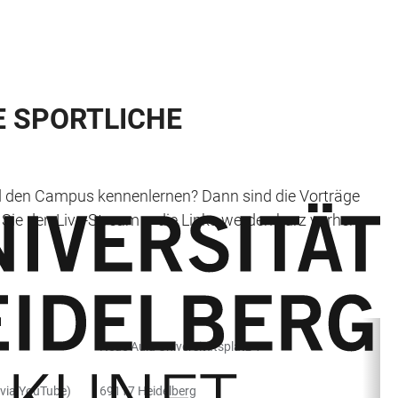
 SPORTLICHE
d den Campus kennenlernen? Dann sind die Vorträge
 Sie den Live-Stream – die Links werden kurz vorher
Neue Aula Universitätsplatz 1
 via YouTube)
69117 Heidelberg