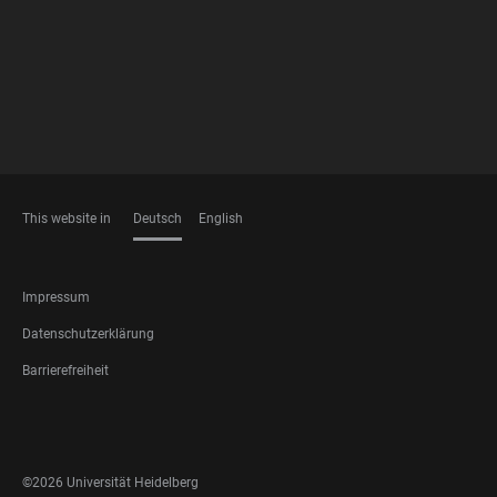
FOOTER
MEMBERSHIPS
This website in
Deutsch
English
SPRACHEN
FOOTER
Impressum
LEGAL
Datenschutzerklärung
Barrierefreiheit
FOOTER
SOCIAL
MEDIA
©2026 Universität Heidelberg