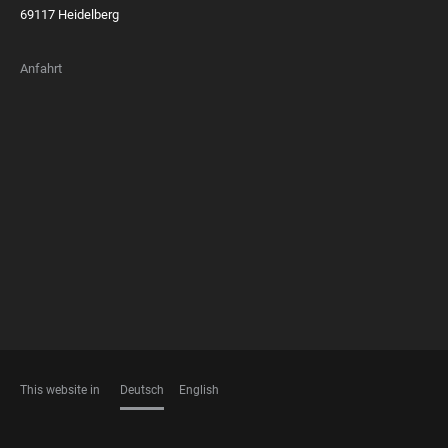
69117 Heidelberg
Anfahrt
FOOTER
MEMBERSHIPS
This website in
Deutsch
English
SPRACHEN