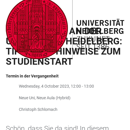
ZUM
HAUPTNAVIGATION
WEBSEITENSUCHE
LINKS
HAUPTINHALT
ÖFFNEN
ÖFFNEN
ZUR
WILLKOMMEN AN DER
BARRIEREFREIHEIT
UNIVERSITÄT HEIDELBERG:
TIPPS UND HINWEISE ZUM
STUDIENSTART
Termin in der Vergangenheit
Wednesday, 4 October 2023, 12:00 - 13:00
Neue Uni, Neue Aula (Hybrid)
Christoph Schlomach
Schön, dass Sie da sind! In diesem