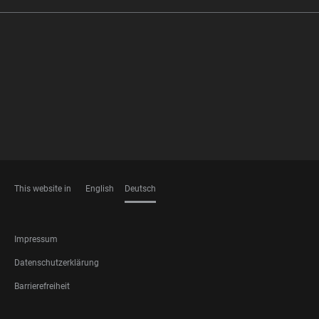
FOOTER
MEMBERSHIPS
This website in
English
Deutsch
SPRACHEN
FOOTER
Impressum
LEGAL
Datenschutzerklärung
Barrierefreiheit