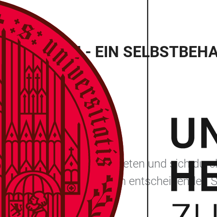
AUFTRETEN - EIN SELBSTBE
genen Standpunkt zu vertreten und sich du
agt zu haben oder sich in entscheidenden S