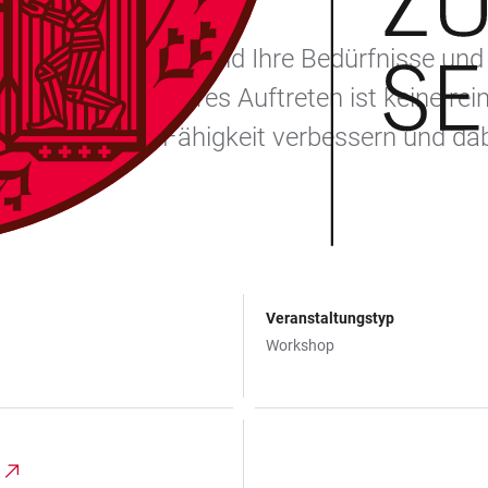
stbewusster wirken und Ihre Bedürfnisse un
 Denn: Selbstsicheres Auftreten ist keine re
können Sie diese Fähigkeit verbessern und 
tieren.
Veranstaltungstyp
Workshop