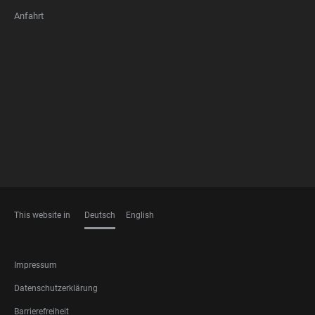
Anfahrt
FOOTER
MEMBERSHIPS
This website in
Deutsch
English
SPRACHEN
FOOTER
Impressum
LEGAL
Datenschutzerklärung
Barrierefreiheit