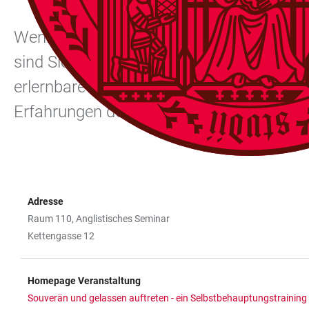
Wenn Sie Ihr Auftreten verbessern, selb
sind Sie in diesem Training genau richtig!
erlernbare Fähigkeit. Mit dem Training 
Erfahrungen der anderen Teilnehmer profi
Adresse
Raum 110, Anglistisches Seminar
Kettengasse 12
Homepage Veranstaltung
Souverän und gelassen auftreten - ein Selbstbehauptungstraining