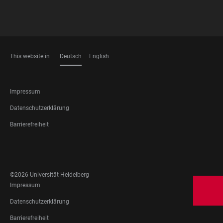
This website in
Deutsch
English
SPRACHEN
FOOTER
Impressum
LEGAL
Datenschutzerklärung
Barrierefreiheit
FOOTER
SOCIAL
MEDIA
©2026 Universität Heidelberg
FOOTER
Impressum
LEGAL
Datenschutzerklärung
Barrierefreiheit