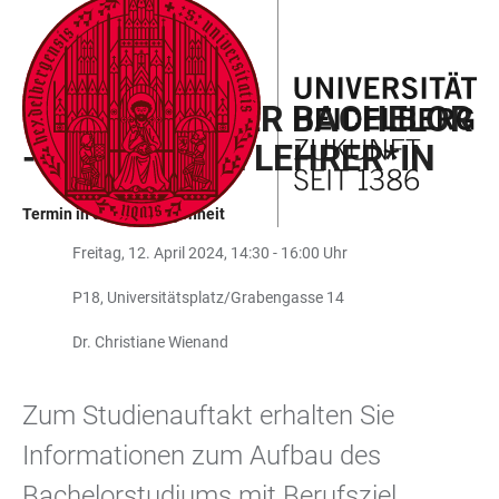
ZUM
HAUPTNAVIGATION
WEBSEITENSUCHE
LINKS
HAUPTINHALT
ÖFFNEN
ÖFFNEN
ZUR
POLYVALENTER BACHELOR
BARRIEREFREIHEIT
- BERUFSZIEL LEHRER*IN
Termin in der Vergangenheit
Freitag, 12. April 2024, 14:30 - 16:00 Uhr
P18, Universitätsplatz/Grabengasse 14
Dr. Christiane Wienand
Zum Studienauftakt erhalten Sie
Informationen zum Aufbau des
Bachelorstudiums mit Berufsziel