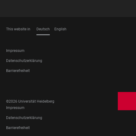
This website in
Deutsch
English
SPRACHEN
FOOTER
Impressum
LEGAL
Datenschutzerklärung
Barrierefreiheit
FOOTER
SOCIAL
MEDIA
©2026 Universität Heidelberg
FOOTER
Impressum
LEGAL
Datenschutzerklärung
Barrierefreiheit