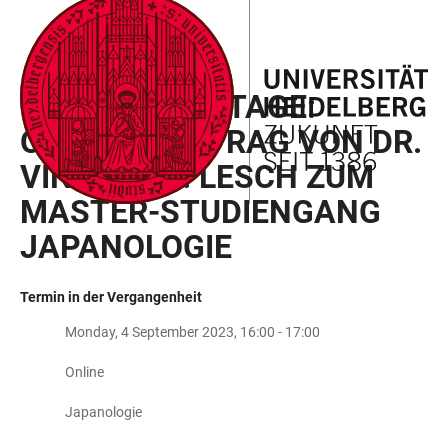
ZUM
HAUPTNAVIGATION
WEBSEITENSUCHE
LINKS
HAUPTINHALT
ÖFFNEN
ÖFFNEN
ZUR
MASTER INFOTAGE:
BARRIEREFREIHEIT
ONLINE-VORTRAG VON DR.
VINCENT B. LESCH ZUM
MASTER-STUDIENGANG
JAPANOLOGIE
Termin in der Vergangenheit
Monday, 4 September 2023, 16:00 - 17:00
Online
Japanologie