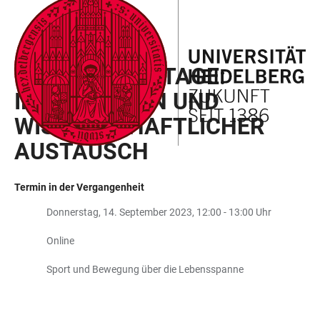
ZUM
HAUPTNAVIGATION
WEBSEITENSUCHE
LINKS
HAUPTINHALT
ÖFFNEN
ÖFFNEN
ZUR
MASTER INFOTAGE:
BARRIEREFREIHEIT
INFORMATION UND
WISSENSCHAFTLICHER
AUSTAUSCH
Termin in der Vergangenheit
Donnerstag, 14. September 2023, 12:00 - 13:00 Uhr
Online
Sport und Bewegung über die Lebensspanne