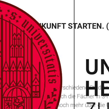
 FINDEN. ZUKUNFT STARTEN.
)
00 Uhr und 18.00 Uhr verschiedene Studieng
en Stunde präsentieren sich die Fächer in 
nformationskanälen, um noch mehr über die 