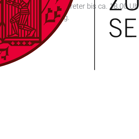
erinnen und Fachvertreter bis ca. 18.00 Uh
tausch zur Verfügung.
schichte