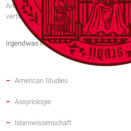
Anschließend stehen euch die Fachvertret
vertiefende Fragen und persönlichen Aus
Irgendwas mit anderen Kulturen und Ge
American Studies
Assyriologie
Islamwissenschaft