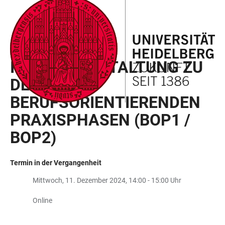
ZUM
HAUPTNAVIGATION
WEBSEITENSUCHE
LINKS
HAUPTINHALT
ÖFFNEN
ÖFFNEN
ZUR
BARRIEREFREIHEIT
VERANSTALTUNGEN DER HSE
INFOVERANSTALTUNG ZU
DEN
BERUFSORIENTIERENDEN
PRAXISPHASEN (BOP1 /
BOP2)
Termin in der Vergangenheit
Mittwoch, 11. Dezember 2024, 14:00 - 15:00 Uhr
Online