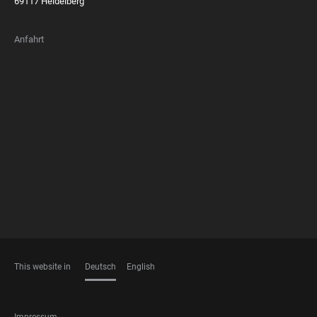
69117 Heidelberg
Anfahrt
FOOTER
MEMBERSHIPS
This website in
Deutsch
English
SPRACHEN