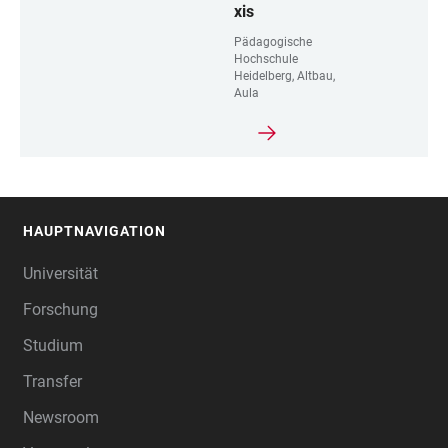
xis
Pädagogische
Hochschule
Heidelberg, Altbau,
Aula
HAUPTNAVIGATION
FOOTER
Universität
Forschung
Studium
Transfer
Newsroom