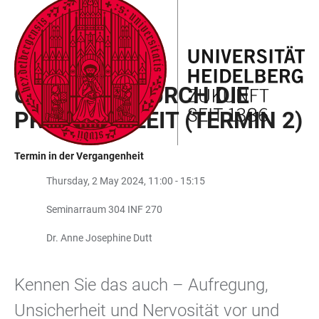
ZUM
HAUPTNAVIGATION
WEBSEITENSUCHE
LINKS
HAUPTINHALT
ÖFFNEN
ÖFFNEN
ZUR
BARRIEREFREIHEIT
STARK IM STUDIUM
GELASSEN DURCH DIE
PRÜFUNGSZEIT (TERMIN 2)
Termin in der Vergangenheit
Thursday, 2 May 2024, 11:00 - 15:15
Seminarraum 304 INF 270
Dr. Anne Josephine Dutt
Kennen Sie das auch – Aufregung,
Unsicherheit und Nervosität vor und