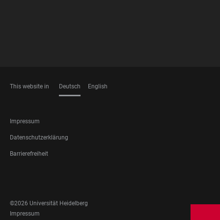
This website in
Deutsch
English
SPRACHEN
FOOTER
Impressum
LEGAL
Datenschutzerklärung
Barrierefreiheit
FOOTER
SOCIAL
MEDIA
©2026 Universität Heidelberg
FOOTER
Impressum