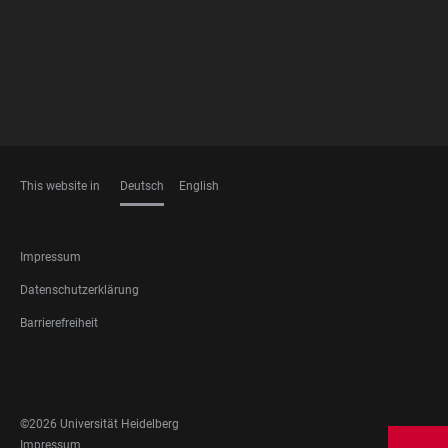
This website in
Deutsch
English
SPRACHEN
FOOTER
Impressum
LEGAL
Datenschutzerklärung
Barrierefreiheit
FOOTER
SOCIAL
MEDIA
©2026 Universität Heidelberg
FOOTER
Impressum