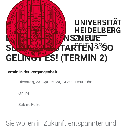
ZUM
HAUPTNAVIGATION
WEBSEITENSUCHE
LINKS
HAUPTINHALT
ÖFFNEN
ÖFFNEN
ZUR
BARRIEREFREIHEIT
STARK IM STUDIUM
ENTSPANNT INS NEUE
SEMESTER STARTEN - SO
GELINGT ES! (TERMIN 2)
Termin in der Vergangenheit
Dienstag, 23. April 2024, 14:30 - 16:00 Uhr
Online
Sabine Felkel
Sie wollen in Zukunft entspannter und