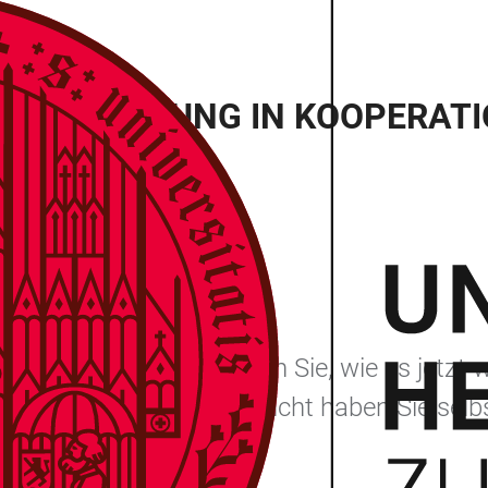
ORIENTIERUNG IN KOOPERATI
 Mannheim)
 und gemeinsam überlegen Sie, wie es jetzt w
unter­stützen. Aber vielleicht haben Sie sel