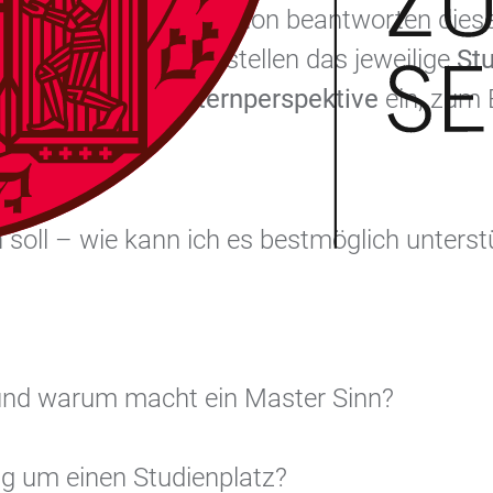
­stelle Studien­information beantworten di
nd Heidelberg. Sie stellen das jeweilige
St
 auf
Fragen aus Elternperspektive
ein, zum B
 soll – wie kann ich es bestmöglich unter­s
 und warum macht ein Master Sinn?
g um einen Studien­platz?