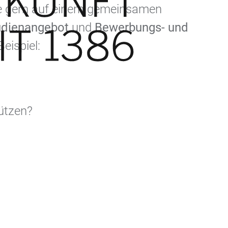
ese gern auf einem gemeinsamen
udien­angebot
und
Bewerbungs- und
eispiel:
tützen?