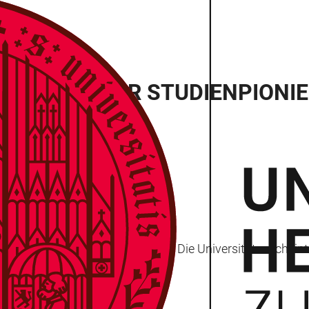
WORKSHOP FÜR STUDIENPIONIE
uf das Abenteuer Studium einlässt? Die Universität ersche
dwie leichter?