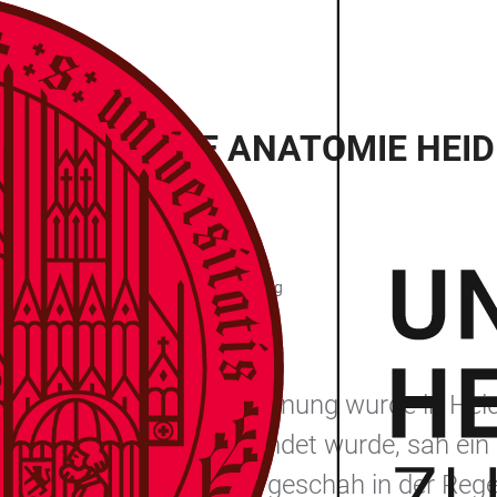
AFOTT IN DIE ANATOMIE HEI
 Friedrich-Ebert-Platz 2, 69117 Heidelberg
rsität Heidelberg
 anatomischen Leichenöffnung wurde in Hei
mie im Jahr 1804 gegründet wurde, sah ein 
rbau zu erklären. Dies geschah in der Rege