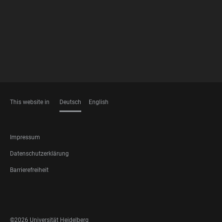
FOOTER
MEMBERSHIPS
This website in
Deutsch
English
SPRACHEN
FOOTER
Impressum
LEGAL
Datenschutzerklärung
Barrierefreiheit
FOOTER
SOCIAL
MEDIA
©2026 Universität Heidelberg