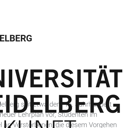
DELBERG
delberg seit etwa dem 16. Jahrhundert
neuer Lehrplan vor, Studenten im
l an Verstorbenen, die diesem Vorgehen