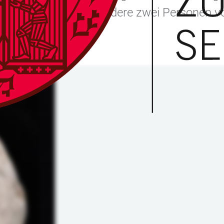
tellt Dr. Doll insbesondere zwei Personen 
tersucht wurden.