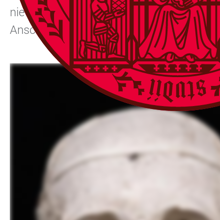
nie zugestimmt hatten. In ihrem Vortrag s
Anschluss zur Anatomie gebracht und un