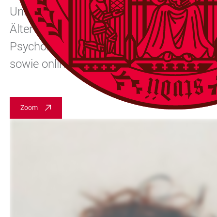
Universität für die Themen Vereinbarkeit, 
Älterwerden und eröffnet neue Perspektiv
Psychologin Prof. Dr. Cornelia Wrzus zum
sowie online möglich.
Zoom