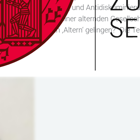
Vielfalt, Gleichstellung und Antidiskriminie
en auf die Zukunft einer alternden Gesellsc
 Thema „Wie kann ,Altern‘ gelingen?“ Die Te