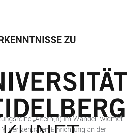
ERKENNTNISSE ZU
taltungsreihe „Altern(n) im Wandel“ widmet
, der zentralen Einrichtung an der