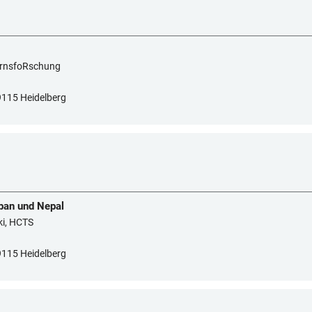
ternsfoRschung
9115 Heidelberg
apan und Nepal
ki, HCTS
9115 Heidelberg