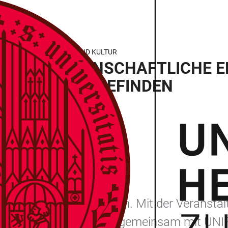
GESELLSCHAFT, ARBEIT UND KULTUR
GEN? – WISSENSCHAFTLICHE 
IL UND WOHLBEFINDEN
, 69115 Heidelberg
es Institut
esellschaftlich und beruflich. Mit der Verans
Universität Heidelberg gemeinsam mit UNIFY