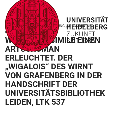
ZUM
HAUPTNAVIGATION
WEBSEITENSUCHE
LINKS
HAUPTINHALT
ÖFFNEN
ÖFFNEN
ZUR
BARRIEREFREIHEIT
VORTRAGSREIHE ZUR AUSSTELLUNG „DRUCK MIR ’NE
HANDSCHRIFT!“
WIE EIN FAKSIMILE EINEN
ARTUSROMAN
ERLEUCHTET. DER
„WIGALOIS“ DES WIRNT
VON GRAFENBERG IN DER
HANDSCHRIFT DER
UNIVERSITÄTSBIBLIOTHEK
LEIDEN, LTK 537