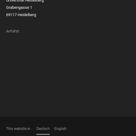
Universität Heidelberg
Grabengasse 1
69117 Heidelberg
Anfahrt
FOOTER
MEMBERSHIPS
This website in
Deutsch
English