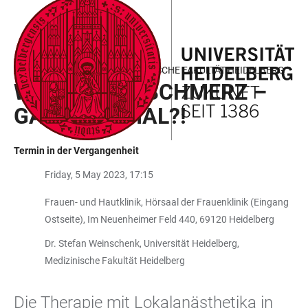
ZUM
HAUPTNAVIGATION
WEBSEITENSUCHE
LINKS
HAUPTINHALT
ÖFFNEN
ÖFFNEN
ZUR
BARRIEREFREIHEIT
ANTRITTSVORLESUNG MEDIZINISCHE FAKULTÄT HEIDELBERG
WEIBLICHER SCHMERZ –
GANZ NORMAL?!
Termin in der Vergangenheit
Friday, 5 May 2023, 17:15
Frauen- und Hautklinik, Hörsaal der Frauenklinik (Eingang
Ostseite), Im Neuenheimer Feld 440, 69120 Heidelberg
Dr. Stefan Weinschenk, Universität Heidelberg,
Medizinische Fakultät Heidelberg
Die Therapie mit Lokalanästhetika in