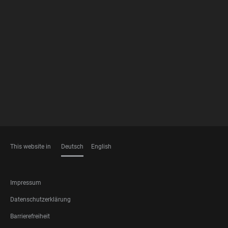
FOOTER
MEMBERSHIPS
This website in
Deutsch
English
SPRACHEN
FOOTER
Impressum
LEGAL
Datenschutzerklärung
Barrierefreiheit