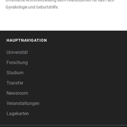
Öffentliche Antrittsvorlesung des Privatdozenten für das Fach
Gynäkologie und Geburtshilfe.
HAUPTNAVIGATION
FOOTER
Universität
Forschung
Studium
Transfer
Newsroom
Veranstaltungen
Lagekarten