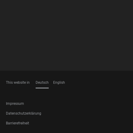
FOOTER
MEMBERSHIPS
This website in
Deutsch
English
SPRACHEN
FOOTER
Impressum
LEGAL
Datenschutzerklärung
Barrierefreiheit