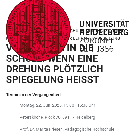
ZUM
HAUPTNAVIGATION
WEBSEITENSUCHE
LINKS
HAUPTINHALT
ÖFFNEN
ÖFFNEN
ZUR
BARRIEREFREIHEIT
AKADEMISCHE MITTAGSPAUSE: SCHULE. BILDUNG. ZUKUNFT.
IMPULSE AUS DER HEIDELBERGER LEHRAMTSAUSBILDUNG
VON DER UNI IN DIE
SCHULE: WENN EINE
DREHUNG PLÖTZLICH
SPIEGELUNG HEISST
Termin in der Vergangenheit
Montag, 22. Juni 2026, 15:00 - 15:30 Uhr
Peterskirche, Plöck 70, 69117 Heidelberg
Prof. Dr. Marita Friesen, Pädagogische Hochschule