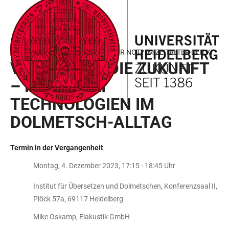
ZUM
HAUPTNAVIGATION
WEBSEITENSUCHE
LINKS
HAUPTINHALT
ÖFFNEN
ÖFFNEN
ZUR
BARRIEREFREIHEIT
MONTAGSKONFERENZ: HUMAN OR NOT? IM ZEITALTER DER KI
VERSIERT IN DIE ZUKUNFT
– RSI UND KI
TECHNOLOGIEN IM
DOLMETSCH-ALLTAG
Termin in der Vergangenheit
Montag, 4. Dezember 2023, 17:15 - 18:45 Uhr
Institut für Übersetzen und Dolmetschen, Konferenzsaal II,
Plöck 57a, 69117 Heidelberg
Mike Oskamp, Elakustik GmbH