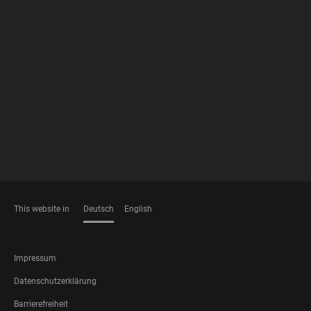
FOOTER
MEMBERSHIPS
This website in
Deutsch
English
SPRACHEN
FOOTER
Impressum
LEGAL
Datenschutzerklärung
Barrierefreiheit