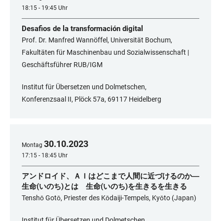
18:15 - 19:45 Uhr
Desafios de la transformación digital
Prof. Dr. Manfred Wannöffel, Universität Bochum,
Fakultäten für Maschinenbau und Sozialwissenschaft |
Geschäftsführer RUB/IGM
Institut für Übersetzen und Dolmetschen,
Konferenzsaal II, Plöck 57a, 69117 Heidelberg
30
.
10
.
2023
Montag
17:15 - 18:45 Uhr
アンドロイド、ＡＩはどこまで人間に近づけるのか―
生命(いのち)とは 生命(いのち)を生きるを生きる
Tenshō Gotō, Priester des Kōdaiji-Tempels, Kyōto (Japan)
Institut für Übersetzen und Dolmetschen,