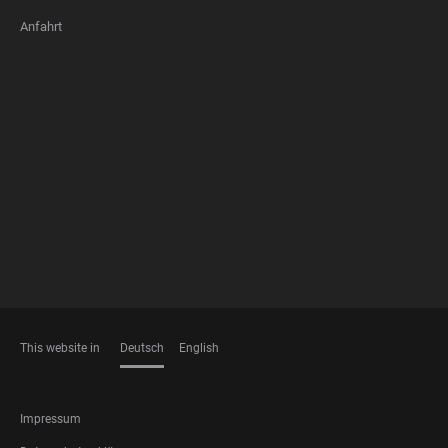
Anfahrt
FOOTER
MEMBERSHIPS
This website in
Deutsch
English
SPRACHEN
FOOTER
Impressum
LEGAL