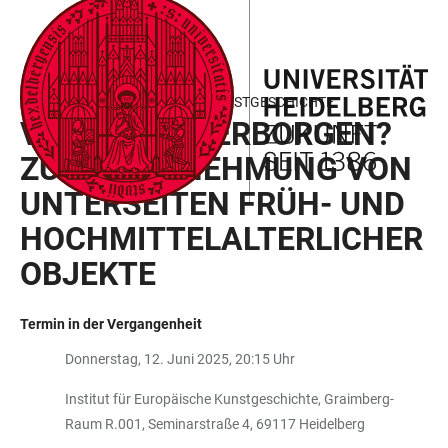
ZUM
HAUPTNAVIGATION
WEBSEITENSUCHE
LINKS
HAUPTINHALT
ÖFFNEN
ÖFFNEN
ZUR
BARRIEREFREIHEIT
INSTITUT FÜR EUROPÄISCHE KUNSTGESCHICHTE
VERDECKT. VERBORGEN?
ZUR WAHRNEHMUNG VON
UNTERSEITEN FRÜH- UND
HOCHMITTELALTERLICHER
OBJEKTE
Termin in der Vergangenheit
Donnerstag, 12. Juni 2025, 20:15 Uhr
Institut für Europäische Kunstgeschichte, Graimberg-
Raum R.001, Seminarstraße 4, 69117 Heidelberg