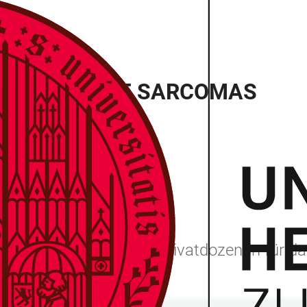
RIZATION OF SARCOMAS
he Fakultät Heidelberg
rencia Cidre Aranaz als Privatdozentin für 