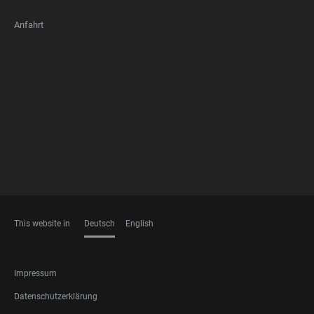
Anfahrt
FOOTER
MEMBERSHIPS
This website in
Deutsch
English
SPRACHEN
FOOTER
Impressum
LEGAL
Datenschutzerklärung