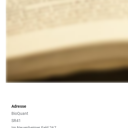
Adresse
BioQuant
SR41
Im Neuenheimer Feld 267